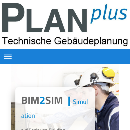
BIM
2
SIM
|
Simul
ation
auf Basis von Building